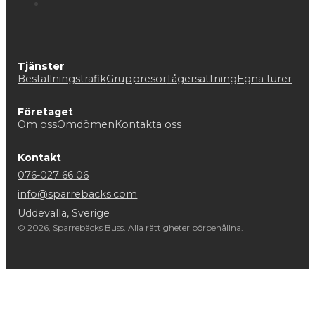
Tjänster
Beställningstrafik
Gruppresor
Tågersättning
Egna turer
Företaget
Om oss
Omdömen
Kontakta oss
Kontakt
076-027 66 06
info@sparrebacks.com
Uddevalla, Sverige
© 2026, Sparrebäcks Buss. Alla rättigheter börbehållna.