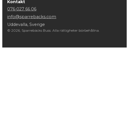
Kontakt
076-027 66 06
info@sparrebacks.com
Uddevalla, Sverige
© 2026, Sparrebäcks Buss. Alla rättigheter börbehållna.