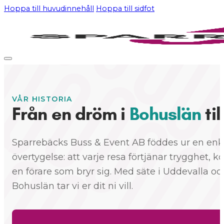
Hoppa till huvudinnehåll
Hoppa till sidfot
VÅR HISTORIA
Från en dröm i
Bohuslän
ti
Sparrebäcks Buss & Event AB föddes ur en enk
övertygelse: att varje resa förtjänar trygghet, 
en förare som bryr sig. Med säte i Uddevalla och
Bohuslän tar vi er dit ni vill.