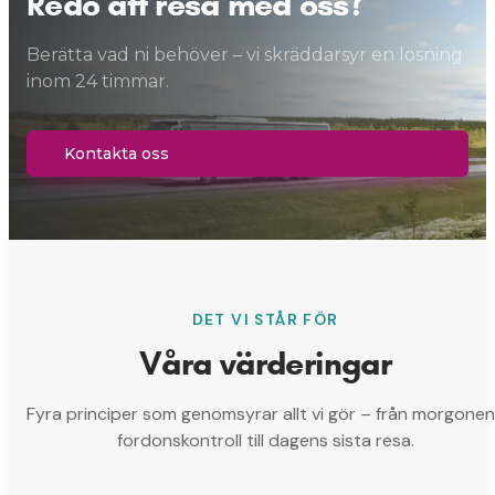
Redo att resa med oss?
Berätta vad ni behöver – vi skräddarsyr en lösning
inom 24 timmar.
Kontakta oss
DET VI STÅR FÖR
Våra värderingar
Fyra principer som genomsyrar allt vi gör – från morgone
fordonskontroll till dagens sista resa.