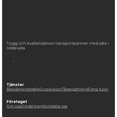
Trygg och kvalitetsdriven transportpartner med säte i
Uddevalla.
Tjänster
Beställningstrafik
Gruppresor
Tågersättning
Egna turer
Företaget
Om oss
Omdömen
Kontakta oss