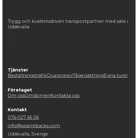
Trygg och kvalitetsdriven transportpartner med säte i
Uddevalla.
Tjänster
Beställningstrafik
Gruppresor
Tågersättning
Egna turer
Företaget
Om oss
Omdömen
Kontakta oss
Kontakt
076-027 66 06
info@sparrebacks.com
Uddevalla, Sverige