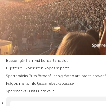
Busstransport Swedish House Mafia 28/
Sparrebäcks Buss erbjuder transport tur/retur Ullevi.
Bussen avgår 28 augusti:
Bohusläns museum kl 15:45
Torp Terminalen läge E kl 16:00
Ljungskile busstation kl 16:15
Vid Ullevi ca kl 17:00
Bussen går hem vid konsertens slut.
Biljetter till konserten köpes separat!
Sparrebäcks Buss förbehåller sig rätten att inte ta ansvar f
Frågor, maila: info@sparrebacksbuss.se
Sparebäcks Buss i Uddevalla