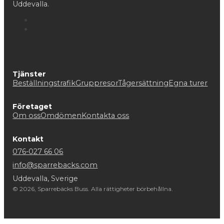
Uddevalla.
Tjänster
Beställningstrafik
Gruppresor
Tågersättning
Egna turer
Företaget
Om oss
Omdömen
Kontakta oss
Kontakt
076-027 66 06
info@sparrebacks.com
Uddevalla, Sverige
© 2026, Sparrebäcks Buss. Alla rättigheter börbehållna.