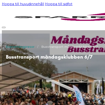
Hoppa till huvudinnehåll
Hoppa till sidfot
Evenemangsresor
/
Busstransport måndagsklubben 6/7
Busstransport måndagsklubben 6/7
OM RESAN