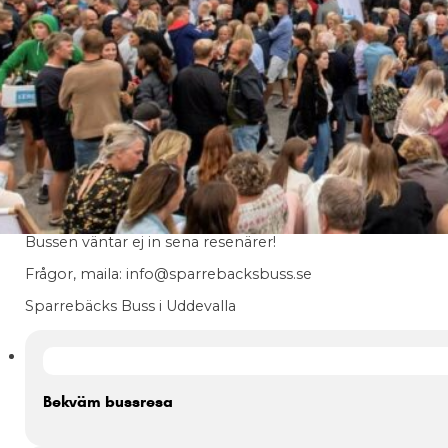
Busstransport måndagsklubben 6/7
Sparrebäcks Buss erbjuder i samarbete med Kustnöje bu
kvällar i Lysekil.
För kvällen står HAAKS på scen.
Bussen avgår måndag 6 juli
Utanför måndagsklubbens entré kl 23:00
Endast förköpta biljetter, Västtrafiks biljetter gäller ej på v
Bussen väntar ej in sena resenärer!
Frågor, maila: info@sparrebacksbuss.se
Sparrebäcks Buss i Uddevalla
Bekväm bussresa