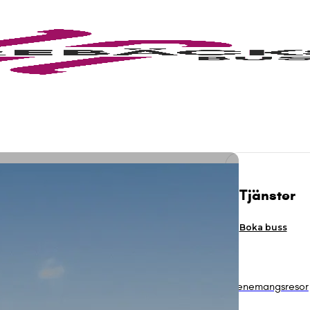
Tjänster
Boka buss
Evenemangsresor