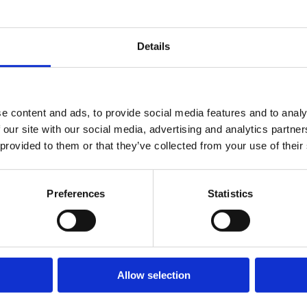
sporten
Details
f eller kundträff är
ss erbjuder pålitlig och
e content and ads, to provide social media features and to analy
rre evenemang med flera
 our site with our social media, advertising and analytics partn
tperson som säkerställer
 provided to them or that they’ve collected from your use of their
lats.
rer representerar ert
 ett förslag som passar ert
Preferences
Statistics
Uddeval
Bohuslän,
Allow selection