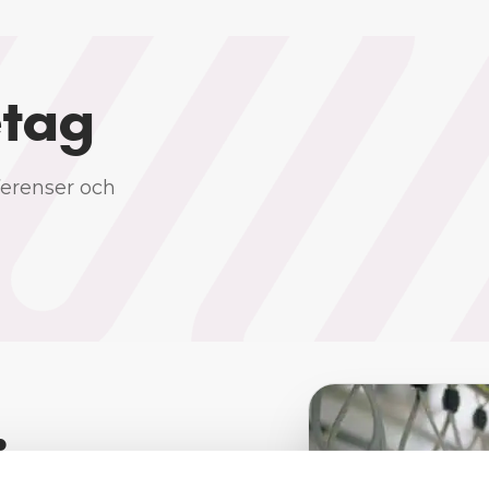
etag
ferenser och
ärerna