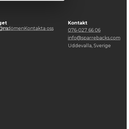
get
Kontakt
gna
Omdömen
Kontakta oss
076-027 66 06
info@sparrebacks.com
Uddevalla, Sverige