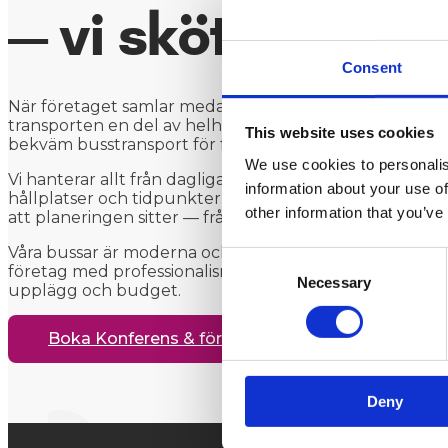
— vi sköter tran
Consent
När företaget samlar medarbetare för konferens, kickof
transporten en del av helhetsintrycket. Sparrebäcks Bu
This website uses cookies
bekväm busstransport för företag i hela Västsverige.
We use cookies to personalis
Vi hanterar allt från dagliga personalshuttlar till stö
information about your use of
hållplatser och tidpunkter. Ni får en dedikerad kontak
other information that you’ve
att planeringen sitter — från första samtal till sista hållp
Våra bussar är moderna och välskötta, och våra chauffö
Consent
företag med professionalism. Begär offert så tar vi fram
Necessary
Selection
upplägg och budget.
Boka Konferens & företag
Deny