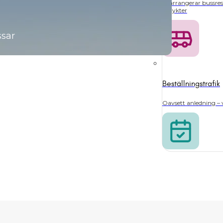
Vi arrangerar bussres
utflykter
ssar
Beställningstrafik
Oavsett anledning – v