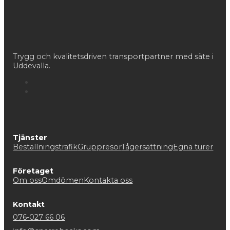
Trygg och kvalitetsdriven transportpartner med säte i
Uddevalla.
Tjänster
Beställningstrafik
Gruppresor
Tågersättning
Egna turer
Företaget
Om oss
Omdömen
Kontakta oss
Kontakt
076-027 66 06