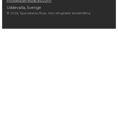
info@sparrebacks.com
Uddevalla, Sverige
© 2026, Sparrebäcks Buss. Alla rättigheter börbehållna.